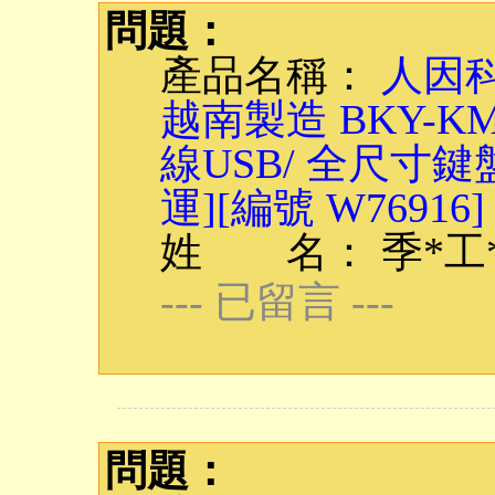
問題：
產品名稱：
人因科
越南製造 BKY-
線USB/ 全尺寸鍵
運][編號 W76916]
姓 名： 季*工
--- 已留言 ---
問題：