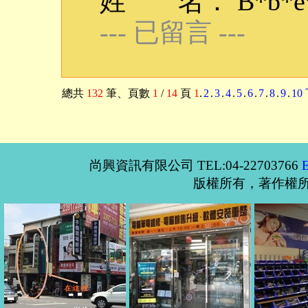
姓 名： B*b*e*q
--- 已留言 ---
總共
132
筆
、頁數
1
/
14
頁
1
.
2
.
3
.
4
.
5
.
6
.
7
.
8
.
9
.
10
尚興資訊有限公司 TEL:04-22703766
版權所有，著作權