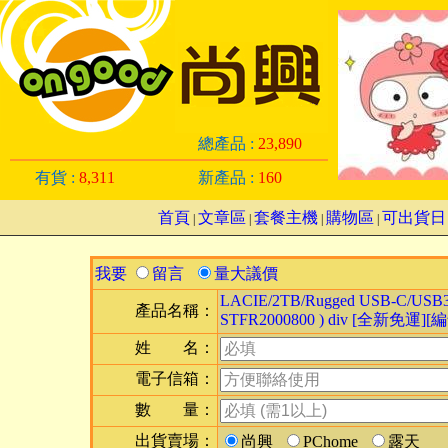
總產品 :
23,890
有貨 :
8,311
新產品 :
160
首頁
文章區
套餐主機
購物區
可出貨日
|
|
|
|
我要
留言
量大議價
LACIE/2TB/Rugged USB-C/USB3.
產品名稱：
STFR2000800 ) div [全新免運][編
姓 名：
電子信箱：
數 量：
出貨賣場：
尚興
PChome
露天