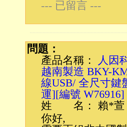
--- 已留言 ---
問題：
產品名稱：
人因科
越南製造 BKY-
線USB/ 全尺寸鍵
運][編號 W76916]
姓 名： 賴*萱
你好,