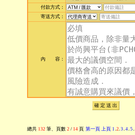
付款方式：
寄送方式：
內 容：
確 定 送 出
總共
132
筆
、頁數
2
/
14
頁
第一頁
上頁
1
.
2
.
3
.
4
.
5
.