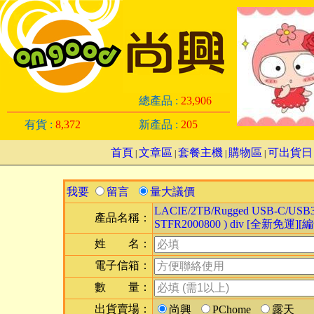
總產品 :
23,906
有貨 :
8,372
新產品 :
205
首頁
文章區
套餐主機
購物區
可出貨日
|
|
|
|
我要
留言
量大議價
LACIE/2TB/Rugged USB-C/USB3.
產品名稱：
STFR2000800 ) div [全新免運][編
姓 名：
電子信箱：
數 量：
出貨賣場：
尚興
PChome
露天