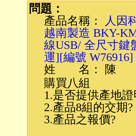
問題：
產品名稱：
人因科
越南製造 BKY-
線USB/ 全尺寸鍵
運][編號 W76916]
姓 名： 陳
購買八組
1.是否提供產地證
2.產品8組的交期?
3.產品之報價?