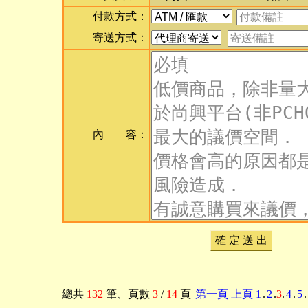
付款方式：
寄送方式：
內 容：
確 定 送 出
總共
132
筆
、頁數
3
/
14
頁
第一頁
上頁
1
.
2
.
3
.
4
.
5
.