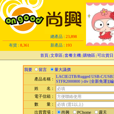
總產品 :
23,898
有貨 :
8,361
新產品 :
193
首頁
文章區
套餐主機
購物區
可出貨日
|
|
|
|
我要
留言
量大議價
LACIE/2TB/Rugged USB-C/USB3.
產品名稱：
STFR2000800 ) div [全新免運][編
姓 名：
電子信箱：
數 量：
出貨賣場：
尚興
PChome
露天