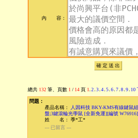
內 容：
確 定 送 出
總共
132
筆
、頁數
1
/
14
頁
1
.
2
.
3
.
4
.
5
.
6
.
7
.
8
.
9
.
10
問題：
產品名稱：
人因科技 BKY-KMS有線鍵鼠組
盤;3鍵滾輪光學鼠 [全新免運][編號 W76916]
姓 名： 季*工*
--- 已留言 ---