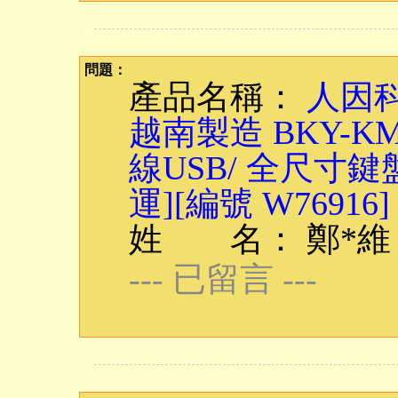
問題：
產品名稱：
人因科
越南製造 BKY-
線USB/ 全尺寸鍵
運][編號 W76916]
姓 名： 鄭*維
--- 已留言 ---