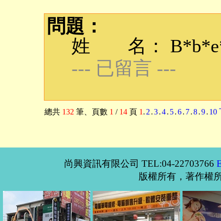
問題：
姓 名： B*b*e*q
--- 已留言 ---
總共
132
筆
、頁數
1
/
14
頁
1
.
2
.
3
.
4
.
5
.
6
.
7
.
8
.
9
.
10
尚興資訊有限公司 TEL:04-22703766
版權所有，著作權