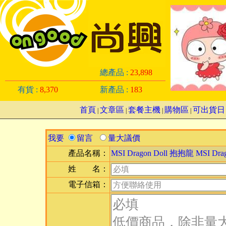
總產品 :
23,898
有貨 :
8,370
新產品 :
183
首頁
文章區
套餐主機
購物區
可出貨日
|
|
|
|
我要
留言
量大議價
產品名稱：
MSI Dragon Doll 抱抱龍 MSI D
姓 名：
電子信箱：