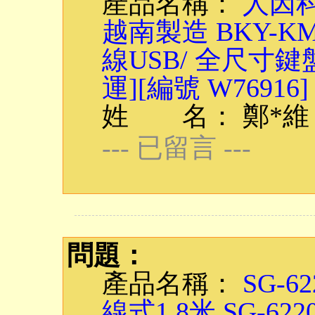
產品名稱：
人因科
越南製造 BKY-
線USB/ 全尺寸鍵
運][編號 W76916]
姓 名： 鄭*維
--- 已留言 ---
問題：
產品名稱：
SG-6
線式1.8米 SG-62