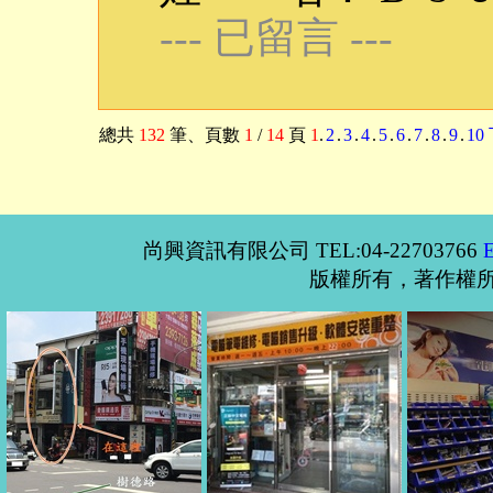
--- 已留言 ---
總共
132
筆
、頁數
1
/
14
頁
1
.
2
.
3
.
4
.
5
.
6
.
7
.
8
.
9
.
10
尚興資訊有限公司 TEL:04-22703766
版權所有，著作權