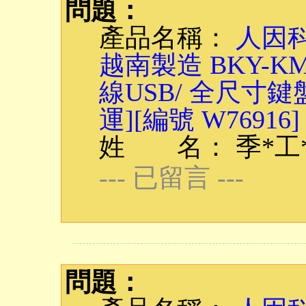
問題：
產品名稱：
人因科
越南製造 BKY-
線USB/ 全尺寸鍵
運][編號 W76916]
姓 名： 季*工
--- 已留言 ---
問題：