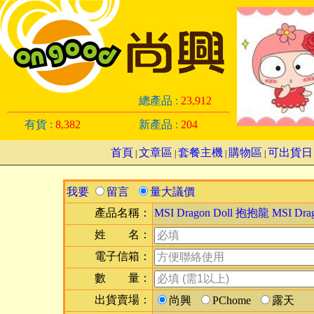
總產品 :
23,912
有貨 :
8,382
新產品 :
204
首頁
文章區
套餐主機
購物區
可出貨日
|
|
|
|
我要
留言
量大議價
產品名稱：
MSI Dragon Doll 抱抱龍 MSI D
姓 名：
電子信箱：
數 量：
出貨賣場：
尚興
PChome
露天