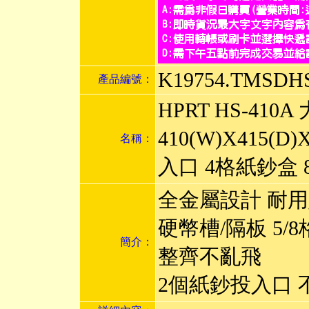
K19754.TMSDH
產品編號：
HPRT HS-410
410(W)X415(D
名稱：
入口 4格紙鈔盒
全金屬設計 耐
硬幣槽/隔板 5/
簡介：
整齊不亂飛
2個紙鈔投入口 