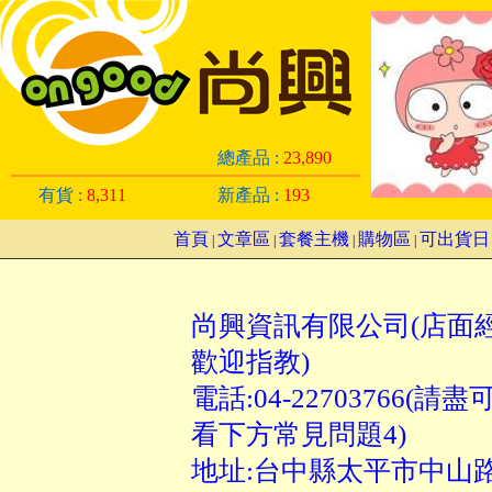
總產品 :
23,890
有貨 :
8,311
新產品 :
193
首頁
文章區
套餐主機
購物區
可出貨日
|
|
|
|
尚興資訊有限公司(店面
歡迎指教)
電話:04-2270376
看下方常見問題4)
地址:台中縣太平市中山路