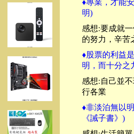
♦專業，才能安
明)
感想:要成就
的努力，辛苦
♦股票的利益
明，而十分之
感想:自己並
行各業
♦非淡泊無以
《誡子書》)
感想:生活簡