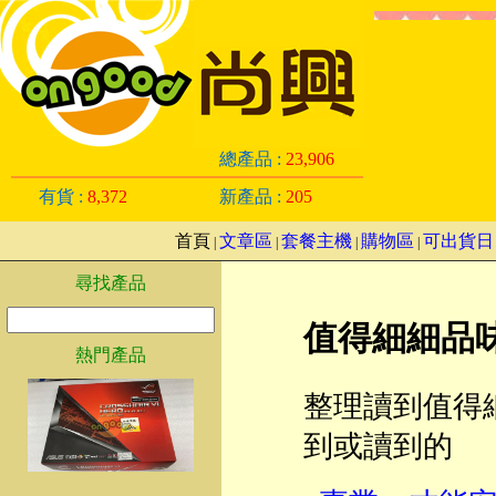
總產品 :
23,906
有貨 :
8,372
新產品 :
205
首頁
文章區
套餐主機
購物區
可出貨日
|
|
|
|
尋找產品
值得細細品
熱門產品
整理讀到值得
到或讀到的