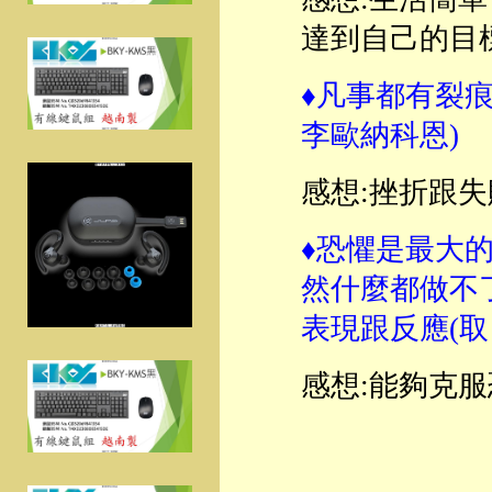
達到自己的目
♦凡事都有裂
李歐納科恩)
感想:挫折跟
♦恐懼是最大
然什麼都做不
表現跟反應(取自S
感想:能夠克