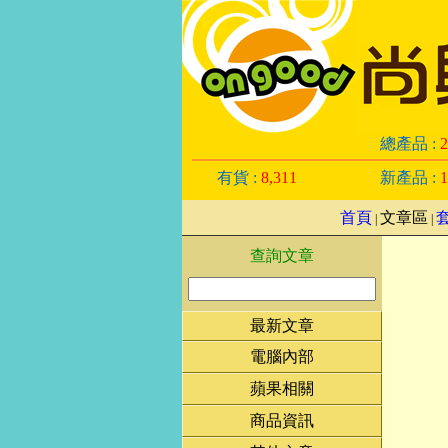
總產品 :
2
有貨 :
8,311
新產品 :
1
首頁
文章區
|
|
查詢文章
最新文章
電腦內部
蘋果相關
商品資訊