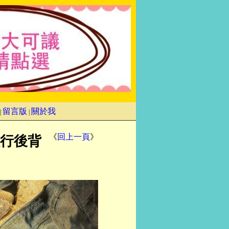
留言版
關於我
|
|
《
回上一頁
》
旅行後背