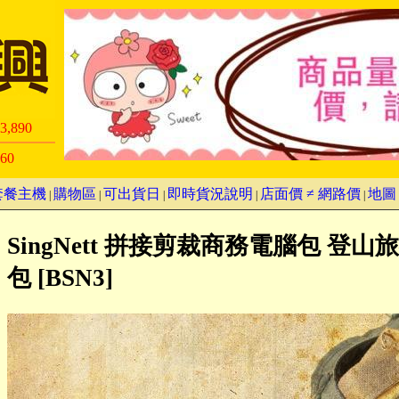
3,890
60
套餐主機
購物區
可出貨日
即時貨況說明
店面價 ≠ 網路價
地圖
|
|
|
|
|
SingNett 拼接剪裁商務電腦包 登山
包 [BSN3]