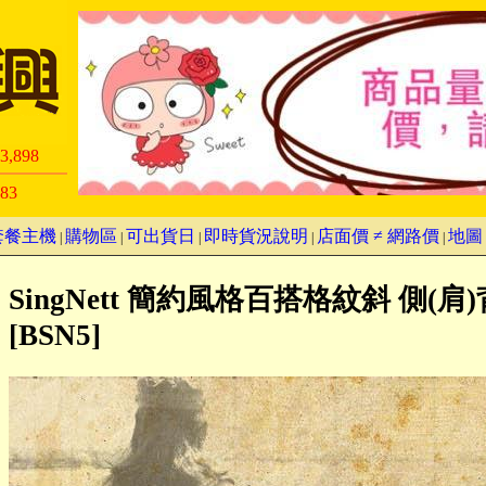
3,898
83
套餐主機
購物區
可出貨日
即時貨況說明
店面價 ≠ 網路價
地圖
|
|
|
|
|
SingNett 簡約風格百搭格紋斜 側(肩
[BSN5]