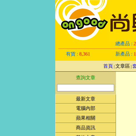
總產品 :
2
有貨 :
8,361
新產品 :
1
首頁
文章區
|
|
查詢文章
最新文章
電腦內部
蘋果相關
商品資訊