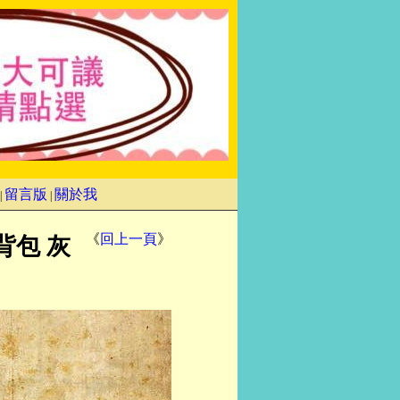
留言版
關於我
|
|
《
回上一頁
》
)背包 灰